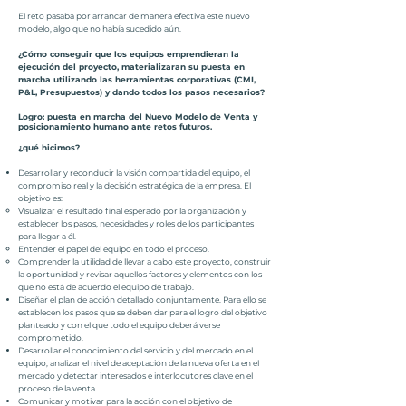
El reto pasaba por arrancar de manera efectiva este nuevo
modelo, algo que no había sucedido aún.
¿Cómo conseguir que los equipos emprendieran la
ejecución del proyecto, materializaran su puesta en
marcha utilizando las herramientas corporativas (CMI,
P&L, Presupuestos) y dando todos los pasos necesarios?
Logro: puesta en marcha del Nuevo Modelo de Venta y
posicionamiento humano ante retos futuros.
¿qué hicimos?
Desarrollar y reconducir la visión compartida del equipo, el
compromiso real y la decisión estratégica de la empresa. El
objetivo es:
Visualizar el resultado final esperado por la organización y
establecer los pasos, necesidades y roles de los participantes
para llegar a él.
Entender el papel del equipo en todo el proceso.
Comprender la utilidad de llevar a cabo este proyecto, construir
la oportunidad y revisar aquellos factores y elementos con los
que no está de acuerdo el equipo de trabajo.
Diseñar el plan de acción detallado conjuntamente. Para ello se
establecen los pasos que se deben dar para el logro del objetivo
planteado y con el que todo el equipo deberá verse
comprometido.
Desarrollar el conocimiento del servicio y del mercado en el
equipo, analizar el nivel de aceptación de la nueva oferta en el
mercado y detectar interesados e interlocutores clave en el
proceso de la venta.
Comunicar y motivar para la acción con el objetivo de