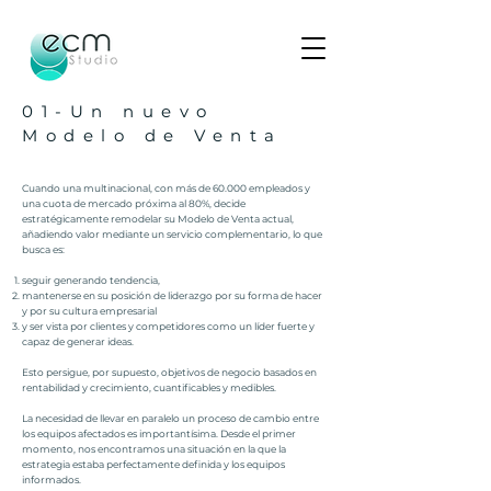
01-Un nuevo
Modelo de Venta
Cuando una multinacional, con más de 60.000 empleados y
una cuota de mercado próxima al 80%, decide
estratégicamente remodelar su Modelo de Venta actual,
añadiendo valor mediante un servicio complementario, lo que
busca es:
seguir generando tendencia,
mantenerse en su posición de liderazgo por su forma de hacer
y por su cultura empresarial
y ser vista por clientes y competidores como un líder fuerte y
capaz de generar ideas.
Esto persigue, por supuesto, objetivos de negocio basados en
rentabilidad y crecimiento, cuantificables y medibles.
La necesidad de llevar en paralelo un proceso de cambio entre
los equipos afectados es importantísima. Desde el primer
momento, nos encontramos una situación en la que la
estrategia estaba perfectamente definida y los equipos
informados.