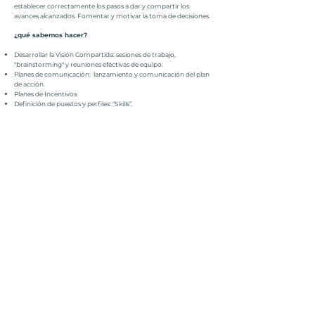
establecer correctamente los pasos a dar y compartir los
avances alcanzados. Fomentar y motivar la toma de decisiones.
¿qué sabemos hacer?
Desarrollar la Visión Compartida: sesiones de trabajo,
"brainstorming" y reuniones efectivas de equipo.
Planes de comunicación: lanzamiento y comunicación del plan
de acción.
Planes de Incentivos.
Definición de puestos y perfiles: “Skills”.
Mapa de Interés de los clientes y “Stakeholders”.
Mapas de Intereses de personas y equipos.
Mapas de relaciones: autoridad, poder e influencia.
Estimular las acciones necesarias para iniciar procesos
operativos enfocados al cambio de negocio: "Crash-Test
Change", la implantación de células motor para el cambio.
Matriz de Impactos: determinar los aspectos críticos y
transversales del proceso de transformación a realizar.
anterior
VOLVER
siguiente
Soluciones