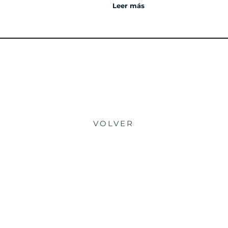
Leer más
VOLVER
we work to make
significant
transformations