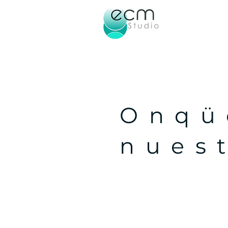
Onqü
nues