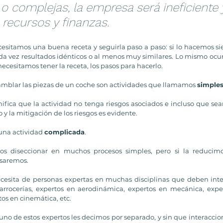
 complejas, la empresa será ineficiente 
 recursos y finanzas.
cesitamos una buena receta y seguirla paso a paso: si lo hacemos s
vez resultados idénticos o al menos muy similares. Lo mismo ocurr
ecesitamos tener la receta, los pasos para hacerlo. 
amblar las piezas de un coche son actividades que llamamos 
simple
ifica que la actividad no tenga riesgos asociados e incluso que sean
 y la mitigación de los riesgos es evidente.
una actividad 
complicada
. 
os diseccionar en muchos procesos simples, pero si la reduci
asaremos. 
esita de personas expertas en muchas disciplinas que deben intera
rrocerías, expertos en aerodinámica, expertos en mecánica, exper
tos en cinemática, etc.
o de estos expertos les decimos por separado, y sin que interaccione