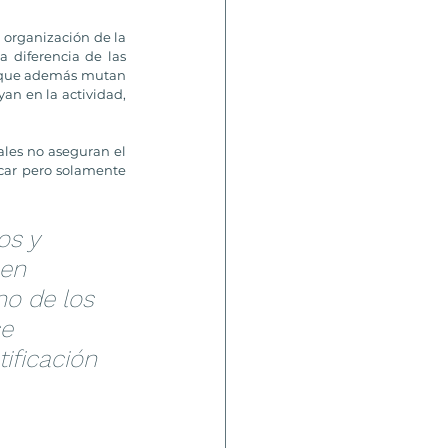
organización de la 
 diferencia de las 
y que además mutan 
n en la actividad, 
ales no aseguran el 
car pero solamente 
os y 
en 
no de los 
e 
ificación 