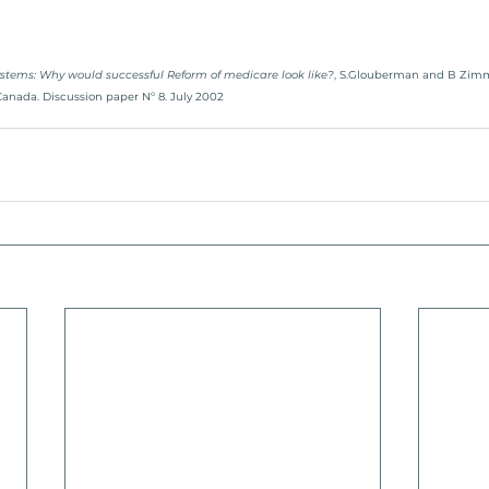
tems: Why would successful Reform of medicare look like?
, S.Glouberman and B Zim
Canada. Discussion paper Nº 8. July 2002