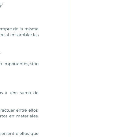
y 
iempre de la misma 
e al ensamblar las 
s
. 
 importantes, sino 
mos a una suma de 
ctuar entre ellos: 
tos en materiales, 
n entre ellos, que 