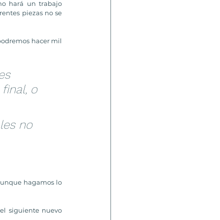
o hará un trabajo 
entes piezas no se 
podremos hacer mil 
es 
inal, o 
les no 
 aunque hagamos lo 
l siguiente nuevo 