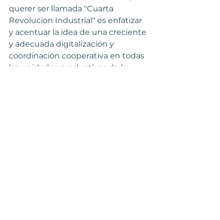
querer ser llamada "Cuarta 
Revolucion Industrial" es enfatizar 
y acentuar la idea de una creciente 
y adecuada digitalización y 
coordinación cooperativa en todas 
las unidades productivas de la 
economía. ¡Nada más y nada 
menos!
Transformación Digital
Ver todo
Entradas recientes