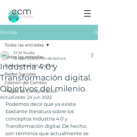
Entrada
Todas las entradas
ECM Studio
Todas las entradas
10 sept 2018
2 min de lectura
Industria 4.0 y
Transformación Digital
Redes Sociales
Transformación digital.
Gestión del Cambio
Objetivos del milenio.
Planes de Comunicación
Actualizado:
24 jun 2022
Podemos decir que ya existe 
bastante literatura sobre los 
conceptos Industria 4.0 y 
Transformación digital. De hecho, 
son términos que actualmente se 